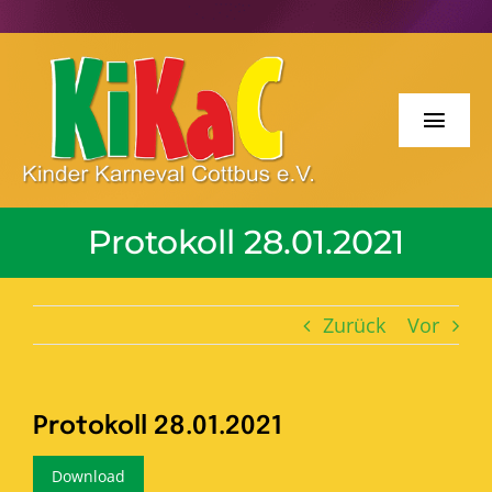
Zum
Inhalt
springen
Toggl
Navig
Willkommen
Protokoll 28.01.2021
Spatzengala
Zug der fröhlichen Kinder
Zurück
Vor
Prinzenkrönung
Protokoll 28.01.2021
Der Verein
Download